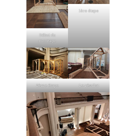
1ère étape
Début du
montage
2ème étape
Le résultat