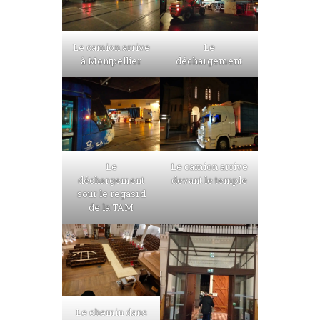
Le camion arrive
Le
à Montpellier
déchargement
Le
Le camion arrive
déchargement
devant le temple
sour le regasrd
de la TAM
Le chemin dans