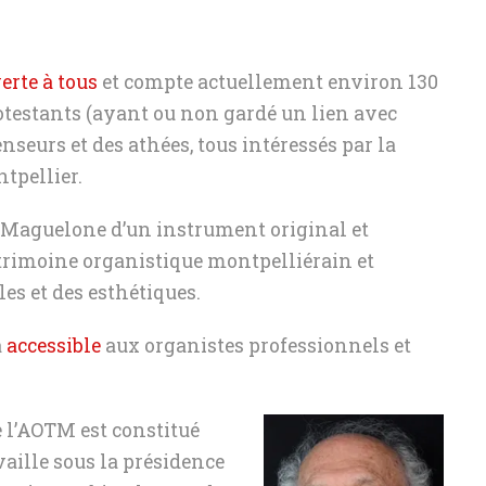
LE COMITÉ TECHNIQUE ET ARTISTIQU
ASSEMBLÉES GÉNÉRAL
LES STATUTS
ACTIONS DE L’AOTM
erte à tous
et compte actuellement environ 130
LA CONVENTION
estants (ayant ou non gardé un lien avec
POLITIQUE DE CONFI
enseurs et des athées, tous intéressés par la
LE PROTOCOLE D’ACCORD
tpellier.
de Maguelone d’un instrument original et
atrimoine organistique montpelliérain et
les et des esthétiques.
a
accessible
aux organistes professionnels et
e l’AOTM est constitué
vaille sous la présidence