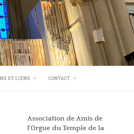
NS ET LIENS
CONTACT
RTENARIAT
CONTACT – FINANCES
CONTACT – SECRÉTARIAT
Association de Amis de
CONTACT – GÉNÉRALITÉS
VES
l'Orgue du Temple de la