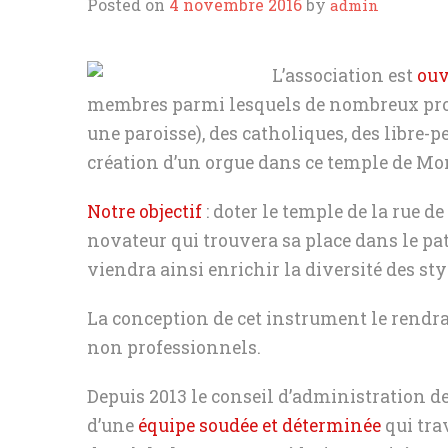
DIVERS
Posted on
4 novembre 2016
by
admin
L’association est
ouv
membres parmi lesquels de nombreux prot
une paroisse), des catholiques, des libre-p
création d’un orgue dans ce temple de Mon
Notre objectif
: doter le temple de la rue 
novateur qui trouvera sa place dans le p
viendra ainsi enrichir la diversité des sty
La conception de cet instrument le rendr
non professionnels.
Depuis 2013 le conseil d’administration d
d’une
équipe soudée et déterminée
qui tra