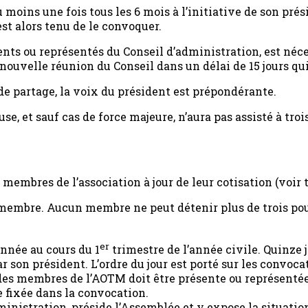
moins une fois tous les 6 mois à l’initiative de son pré
st alors tenu de le convoquer.
ts ou représentés du Conseil d’administration, est néces
ouvelle réunion du Conseil dans un délai de 15 jours qui 
 de partage, la voix du président est prépondérante.
e, et sauf cas de force majeure, n’aura pas assisté à tr
mbres de l’association à jour de leur cotisation (voir tit
embre. Aucun membre ne peut détenir plus de trois pouv
er
nnée au cours du 1
trimestre de l’année civile. Quinze 
 son président. L’ordre du jour est porté sur les convoca
des membres de l’AOTM doit être présente ou représentée.
 fixée dans la convocation.
inistration, préside l’Assemblée et y expose la situation