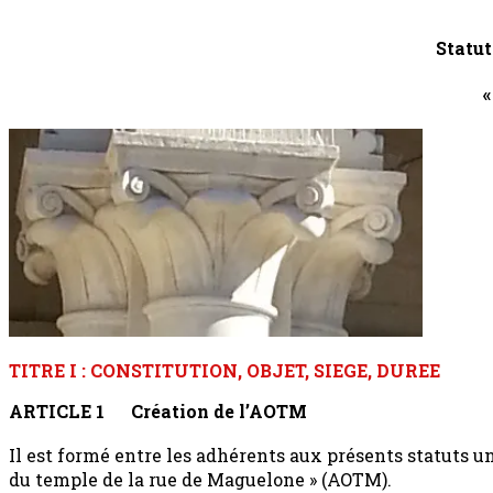
Statut
«
TITRE I : CONSTITUTION, OBJET, SIEGE, DUREE
ARTICLE 1
Création de l’AOTM
Il est formé entre les adhérents aux présents statuts une
du temple de la rue de Maguelone » (AOTM).