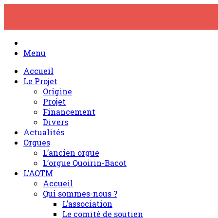
Skip
to
content
Menu
Accueil
Le Projet
Origine
Projet
Financement
Divers
Actualités
Orgues
L’ancien orgue
L’orgue Quoirin-Bacot
L’AOTM
Accueil
Qui sommes-nous ?
L’association
Le comité de soutien