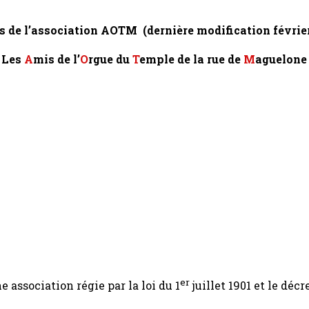
s de l’association AOTM (dernière modification févrie
 Les
A
mis de l’
O
rgue du
T
emple de la rue de
M
aguelone
er
 association régie par la loi du 1
juillet 1901 et le décr