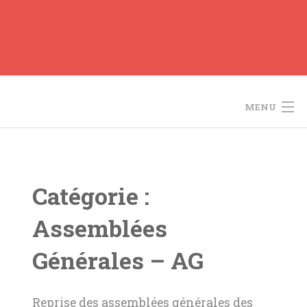
Skip
to
content
MENU
ACCUEIL
LE PROJET
Catégorie :
ACTUALITÉS
Assemblées
ORGUES
Générales – AG
L’AOTM
Reprise des assemblées générales des