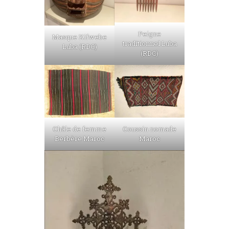
Peigne
Masque Kifwebe
traditionnel Luba
Luba (RDC)
(RDC)
Châle de femme
Coussin nomade
Berbère Maroc
Maroc