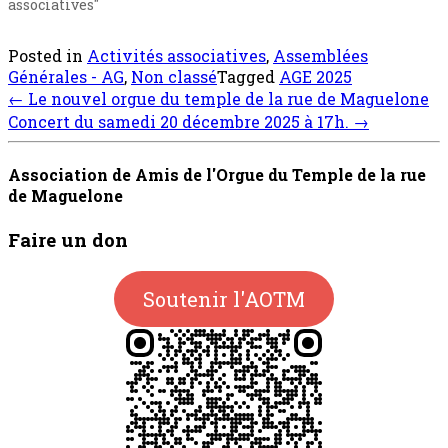
associatives"
Posted in
Activités associatives
,
Assemblées
Générales - AG
,
Non classé
Tagged
AGE 2025
Post
←
Le nouvel orgue du temple de la rue de Maguelone
navigation
Concert du samedi 20 décembre 2025 à 17h.
→
Association de Amis de l'Orgue du Temple de la rue
de Maguelone
Faire un don
Soutenir l'AOTM