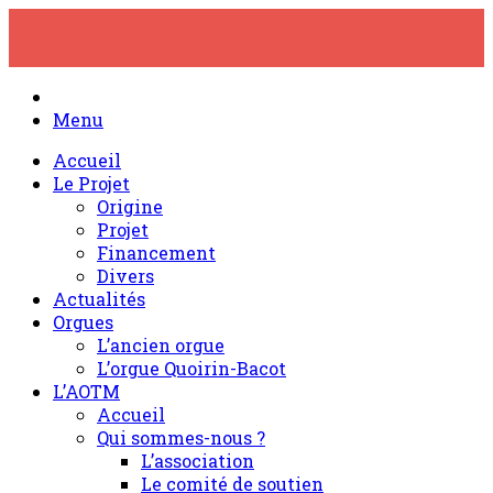
Skip
to
content
Menu
Accueil
Le Projet
Origine
Projet
Financement
Divers
Actualités
Orgues
L’ancien orgue
L’orgue Quoirin-Bacot
L’AOTM
Accueil
Qui sommes-nous ?
L’association
Le comité de soutien