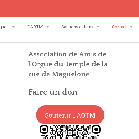
gues
L’AOTM
Soutiens et liens
Contact
ancien orgue
Accueil
Partenariat
Contact – Fin
Association de Amis de
l'Orgue du Temple de la
ssociation
orgue Quoirin-Bacot
Qui sommes-nous ?
Contact – Sec
rue de Maguelone
comité de soutien
Activités associatives
Contact – Gén
Faire un don
comité technique et artistique (CTA)
Assemblées Générales – AG
Contact – We
Soutenir l'AOTM
 statuts
Actions de l’AOTM
convention
Politique de confidentialité