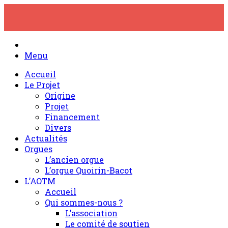
Skip
to
content
Menu
Accueil
Le Projet
Origine
Projet
Financement
Divers
Actualités
Orgues
L’ancien orgue
L’orgue Quoirin-Bacot
L’AOTM
Accueil
Qui sommes-nous ?
L’association
Le comité de soutien