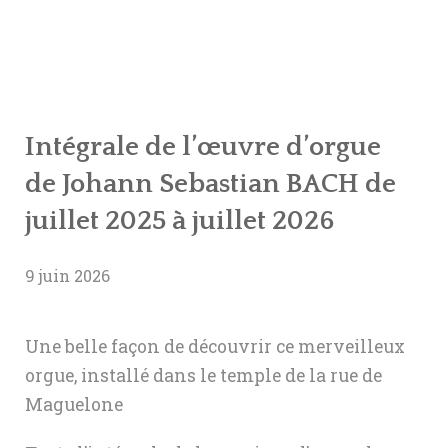
ASSEMBLÉES GÉNÉRAL
LE COMITÉ TECHNIQUE ET ARTISTIQU
ACTIONS DE L’AOTM
LES STATUTS
POLITIQUE DE CONFI
LA CONVENTION
LE PROTOCOLE D’ACCORD
Intégrale de l’œuvre d’orgue
de Johann Sebastian BACH de
juillet 2025 à juillet 2026
9 juin 2026
Une belle façon de découvrir ce merveilleux
orgue, installé dans le temple de la rue de
Maguelone