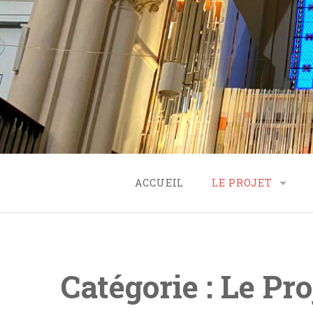
Skip
to
content
ACCUEIL
LE PROJET
ORIGINE
PROJET
Catégorie :
Le Pro
FINANCEMENT