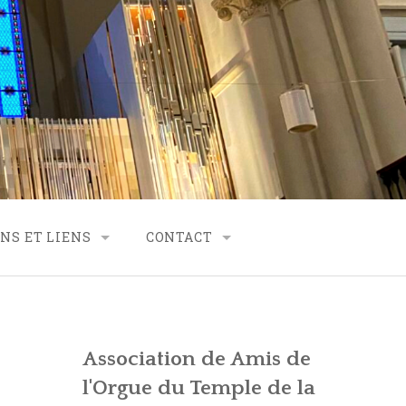
NS ET LIENS
CONTACT
RTENARIAT
CONTACT – FINANCES
CONTACT – SECRÉTARIAT
Association de Amis de
VES
CONTACT – GÉNÉRALITÉS
l'Orgue du Temple de la