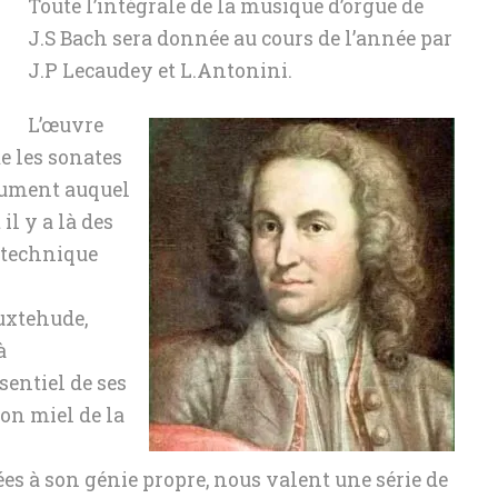
Toute l’intégrale de la musique d’orgue de
J.S Bach sera donnée au cours de l’année par
J.P Lecaudey et L.Antonini.
L’œuvre
e les sonates
nument auquel
il y a là des
 technique
Buxtehude,
à
entiel de ses
son miel de la
iées à son génie propre, nous valent une série de