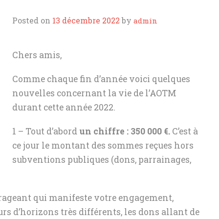
ASSEMBLÉES GÉNÉRAL
LE COMITÉ TECHNIQUE ET ARTISTIQU
Posted on
13 décembre 2022
by
admin
ACTIONS DE L’AOTM
LES STATUTS
POLITIQUE DE CONFI
LA CONVENTION
Chers amis,
LE PROTOCOLE D’ACCORD
Comme chaque fin d’année voici quelques
nouvelles concernant la vie de l’AOTM
durant cette année 2022.
1 – Tout d’abord
un chiffre : 350 000 €.
C’est à
ce jour le montant des sommes reçues hors
subventions publiques (dons, parrainages,
ourageant qui manifeste votre engagement,
rs d’horizons très différents, les dons allant de