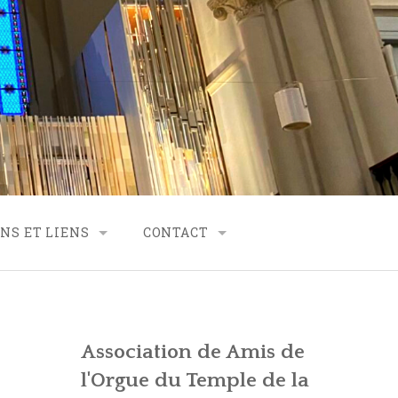
NS ET LIENS
CONTACT
RTENARIAT
CONTACT – FINANCES
CONTACT – SECRÉTARIAT
Association de Amis de
VES
CONTACT – GÉNÉRALITÉS
l'Orgue du Temple de la