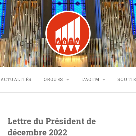
ACTUALITÉS
ORGUES
L’AOTM
SOUTIE
L’ANCIEN ORGUE
ACCUEIL
PA
L’ORGUE QUOIRIN-BACOT
QUI SOMMES-NOUS ?
L’ASSOCIATION
Lettre du Président de
ACTIVITÉS ASSOCIATI
LE COMITÉ DE SOUTIEN
décembre 2022