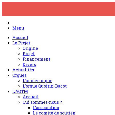
Skip
to
content
Menu
Accueil
Le Projet
Origine
Projet
Financement
Divers
Actualités
Orgues
L’ancien orgue
L’orgue Quoirin-Bacot
L’AOTM
Accueil
Qui sommes-nous ?
L’association
Le comité de soutien