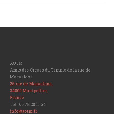
AOTM
Amis des Orgues du Temple de la rue de
Maguelone
25 rue de Maguelone,
34000 Montpellier,
France
Tel : 06 78 20 11 64
info@aotm.fr