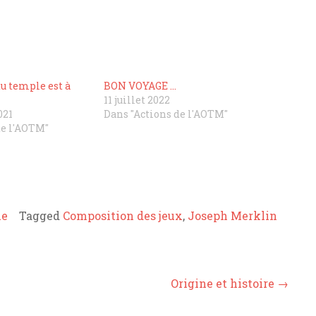
du temple est à
BON VOYAGE …
11 juillet 2022
021
Dans "Actions de l'AOTM"
de l'AOTM"
ue
Tagged
Composition des jeux
,
Joseph Merklin
Origine et histoire
→