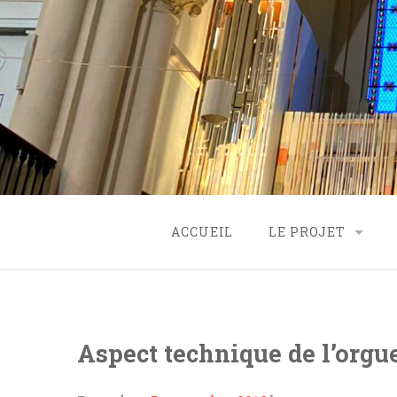
Skip
to
content
ACCUEIL
LE PROJET
ORIGINE
PROJET
Aspect technique de l’orgu
FINANCEMENT