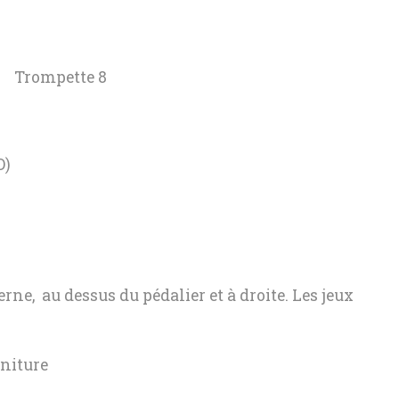
ompette 8
O)
erne, au dessus du pédalier et à droite. Les jeux
rniture