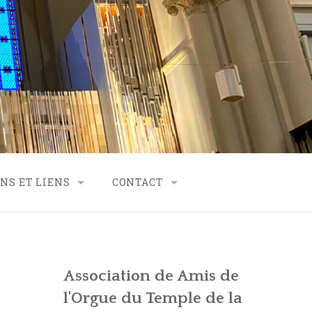
NS ET LIENS
CONTACT
RTENARIAT
CONTACT – FINANCES
CONTACT – SECRÉTARIAT
Association de Amis de
VES
CONTACT – GÉNÉRALITÉS
l'Orgue du Temple de la