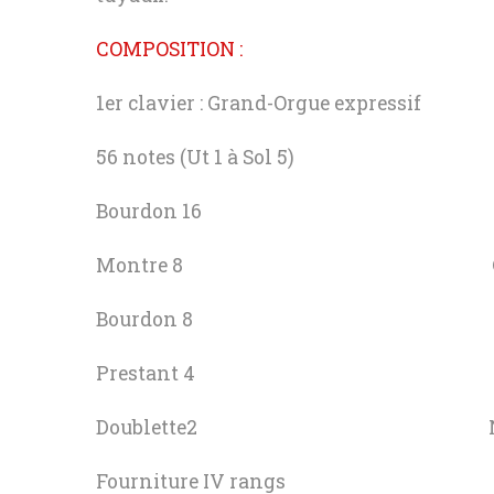
COMPOSITION :
1er clavier : Grand-Orgue expressif 2
56 notes (Ut 1 à Sol 5) 56 not
Bourdon 16 Cor de 
Montre 8 Gamb
Bourdon 8 Voix célest
Prestant 4 Flut
Doublette2 Nazard
Fourniture IV rangs Oc