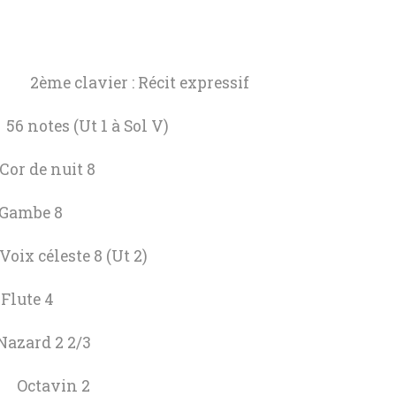
ème clavier : Récit expressif
es (Ut 1 à Sol V)
nuit 8
e 8
e 8 (Ut 2)
e 4
 2 2/3
tavin 2