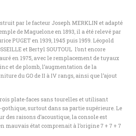
ASSEMBLÉES GÉNÉRAL
LE COMITÉ TECHNIQUE ET ARTISTIQU
ACTIONS DE L’AOTM
LES STATUTS
struit par le facteur Joseph MERKLIN et adapté
POLITIQUE DE CONFI
LA CONVENTION
emple de Maguelone en 1893, il a été relevé par
rice PUGET en 1939, 1945 puis 1959. Léopold
LE PROTOCOLE D’ACCORD
SSEILLE et Bertyl SOUTOUL l’ont encore
tauré en 1975, avec le remplacement de tuyaux
inc et de plomb, l’augmentation de la
niture du GO de II à IV rangs, ainsi que l’ajout
trois plate-faces sans tourelles et utilisant
gothique, surtout dans sa partie supérieure. Le
ur des raisons d’acoustique, la console est
en mauvais état comprenait à l’origine 7 + 7 + 7