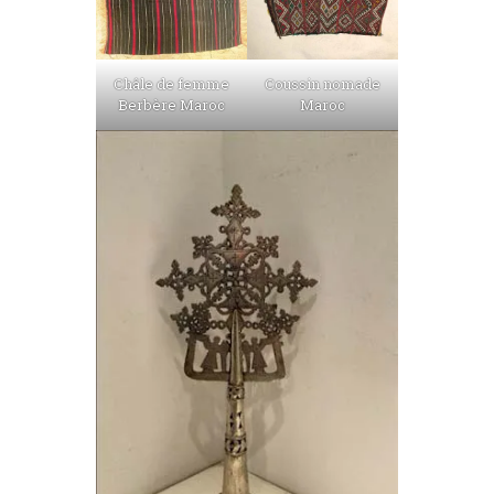
Châle de femme
Coussin nomade
Berbère Maroc
Maroc