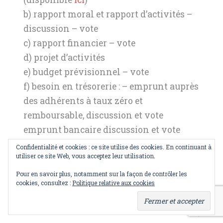
b) rapport moral et rapport d’activités –
discussion – vote
c) rapport financier – vote
d) projet d’activités
e) budget prévisionnel – vote
f) besoin en trésorerie : – emprunt auprès
des adhérents à taux zéro et
remboursable, discussion et vote
emprunt bancaire discussion et vote
g) discussion sur l’avenir de
Confidentialité et cookies : ce site utilise des cookies. En continuant à
utiliser ce site Web, vous acceptez leur utilisation.
l’association du fait de l’arrivée de
l’orgue.
Pour en savoir plus, notamment sur la façon de contrôler les
cookies, consultez :
Politique relative aux cookies
h) questions diverses.
Avec nos cordiales salutations,