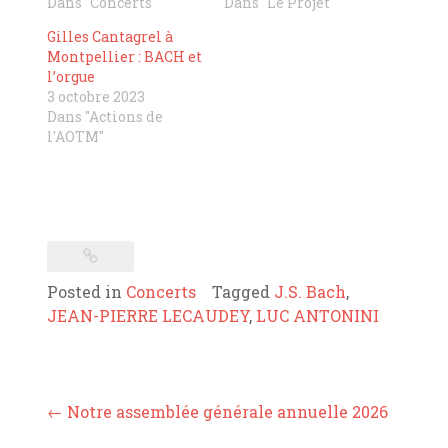
Dans "Concerts"
Dans "Le Projet"
Gilles Cantagrel à
Montpellier : BACH et
l’orgue
3 octobre 2023
Dans "Actions de
l'AOTM"
Posted in
Concerts
Tagged
J.S. Bach
,
JEAN-PIERRE LECAUDEY
,
LUC ANTONINI
Post
←
Notre assemblée générale annuelle 2026
navigation