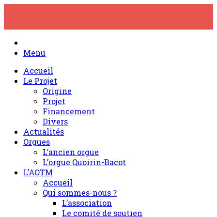
Skip
to
content
Menu
Accueil
Le Projet
Origine
Projet
Financement
Divers
Actualités
Orgues
L’ancien orgue
L’orgue Quoirin-Bacot
L’AOTM
Accueil
Qui sommes-nous ?
L’association
Le comité de soutien