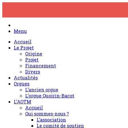
Skip
to
content
Menu
Accueil
Le Projet
Origine
Projet
Financement
Divers
Actualités
Orgues
L’ancien orgue
L’orgue Quoirin-Bacot
L’AOTM
Accueil
Qui sommes-nous ?
L’association
Le comité de soutien