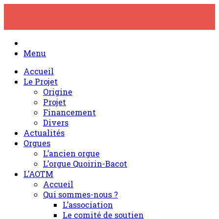
Skip
to
content
Menu
Accueil
Le Projet
Origine
Projet
Financement
Divers
Actualités
Orgues
L’ancien orgue
L’orgue Quoirin-Bacot
L’AOTM
Accueil
Qui sommes-nous ?
L’association
Le comité de soutien