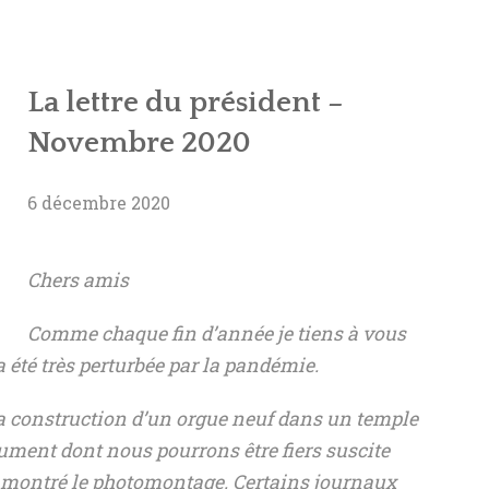
ASSEMBLÉES GÉNÉRAL
LE COMITÉ TECHNIQUE ET ARTISTIQU
ACTIONS DE L’AOTM
LES STATUTS
La lettre du président –
POLITIQUE DE CONFI
LA CONVENTION
Novembre 2020
LE PROTOCOLE D’ACCORD
6 décembre 2020
Chers amis
Comme chaque fin d’année je tiens à vous
a été très perturbée par la pandémie.
 la construction d’un orgue neuf dans un temple
ument dont nous pourrons être fiers suscite
t montré le photomontage. Certains journaux