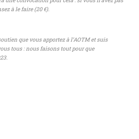
a une convocation pour cela : si vous n’avez pas
ez à le faire (20 €).
outien que vous apportez à l’AOTM et suis
ous tous : nous faisons tout pour que
23.