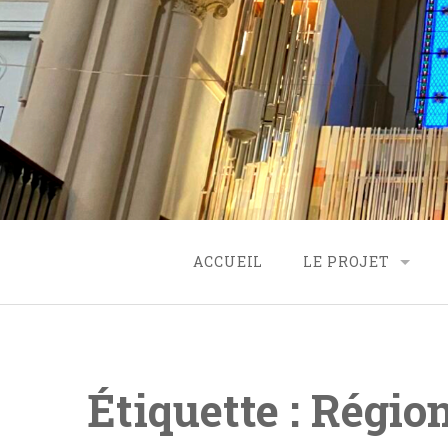
Skip
to
content
ACCUEIL
LE PROJET
ORIGINE
PROJET
Étiquette :
Régio
FINANCEMENT