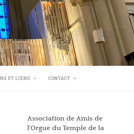
NS ET LIENS
CONTACT
RTENARIAT
CONTACT – FINANCES
CONTACT – SECRÉTARIAT
Association de Amis de
VES
CONTACT – GÉNÉRALITÉS
l'Orgue du Temple de la