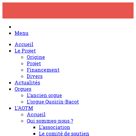
Skip
to
content
Menu
Accueil
Le Projet
Origine
Projet
Financement
Divers
Actualités
Orgues
L’ancien orgue
L’orgue Quoirin-Bacot
L’AOTM
Accueil
Qui sommes-nous ?
L’association
Le comité de soutien