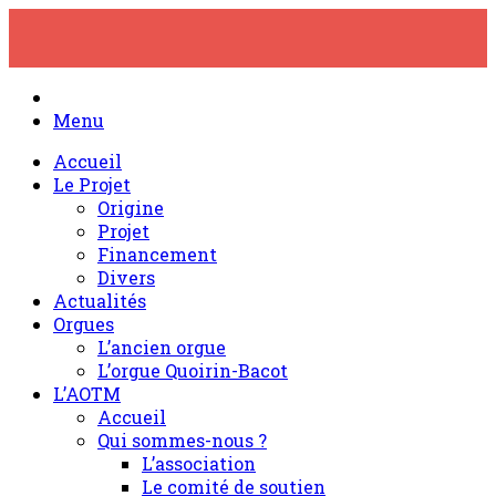
Skip
to
content
Menu
Accueil
Le Projet
Origine
Projet
Financement
Divers
Actualités
Orgues
L’ancien orgue
L’orgue Quoirin-Bacot
L’AOTM
Accueil
Qui sommes-nous ?
L’association
Le comité de soutien