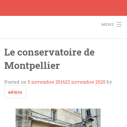
Skip
to
content
MENU
Accueil
Le conservatoire de
Le Projet
Montpellier
Actualités
Orgues
Posted on
5 novembre 2016
22 novembre 2020
by
L’AOTM
admin
Soutiens et liens
Contact