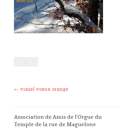
SOUTIENS ET LIENS
CONTACT
Post
←
visuel voeux orange
navigation
Association de Amis de l'Orgue du
Temple de la rue de Maguelone