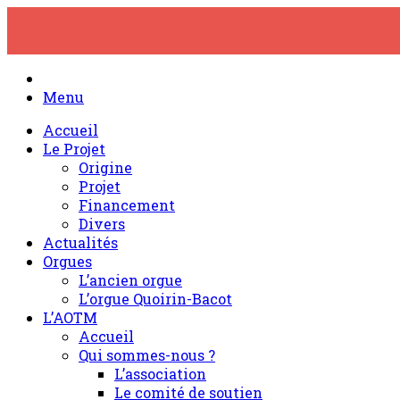
Skip
to
content
Menu
Accueil
Le Projet
Origine
Projet
Financement
Divers
Actualités
Orgues
L’ancien orgue
L’orgue Quoirin-Bacot
L’AOTM
Accueil
Qui sommes-nous ?
L’association
Le comité de soutien