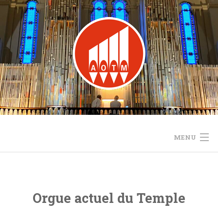
Skip
to
content
MENU
ACCUEIL
LE PROJET
Orgue actuel du Temple
ACTUALITÉS