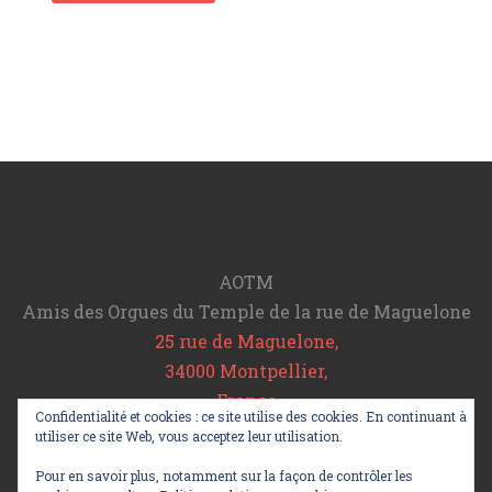
AOTM
Amis des Orgues du Temple de la rue de Maguelone
25 rue de Maguelone,
34000 Montpellier,
France
Confidentialité et cookies : ce site utilise des cookies. En continuant à
Tel : 06 78 20 11 64
utiliser ce site Web, vous acceptez leur utilisation.
info@aotm.fr
Pour en savoir plus, notamment sur la façon de contrôler les