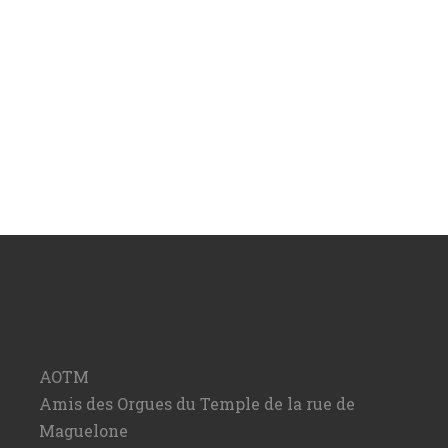
AOTM
Amis des Orgues du Temple de la rue de
Maguelone