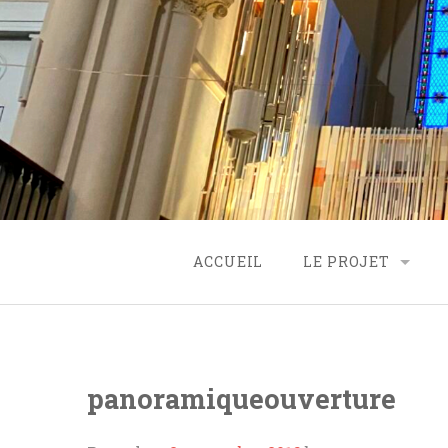
Skip
to
content
ACCUEIL
LE PROJET
ORIGINE
PROJET
panoramiqueouverture
FINANCEMENT