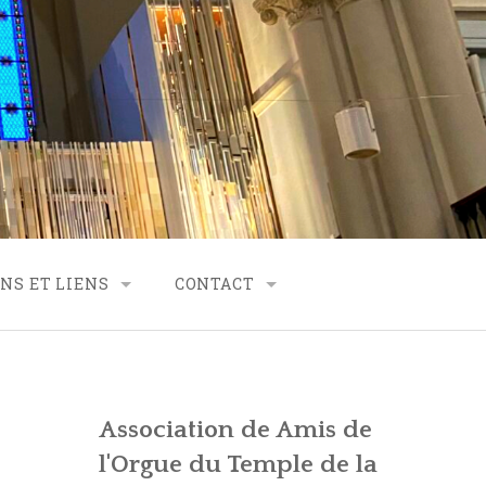
NS ET LIENS
CONTACT
RTENARIAT
CONTACT – FINANCES
CONTACT – SECRÉTARIAT
Association de Amis de
VES
CONTACT – GÉNÉRALITÉS
l'Orgue du Temple de la