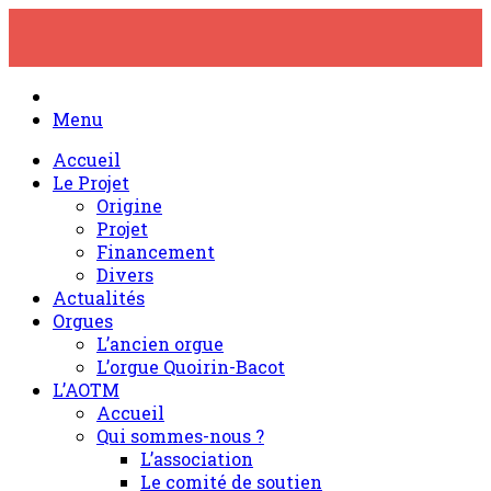
Skip
to
content
Menu
Accueil
Le Projet
Origine
Projet
Financement
Divers
Actualités
Orgues
L’ancien orgue
L’orgue Quoirin-Bacot
L’AOTM
Accueil
Qui sommes-nous ?
L’association
Le comité de soutien