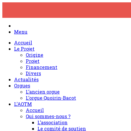
Skip
to
content
Menu
Accueil
Le Projet
Origine
Projet
Financement
Divers
Actualités
Orgues
L’ancien orgue
L’orgue Quoirin-Bacot
L’AOTM
Accueil
Qui sommes-nous ?
L’association
Le comité de soutien