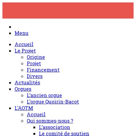
Skip
to
content
Menu
Accueil
Le Projet
Origine
Projet
Financement
Divers
Actualités
Orgues
L’ancien orgue
L’orgue Quoirin-Bacot
L’AOTM
Accueil
Qui sommes-nous ?
L’association
Le comité de soutien