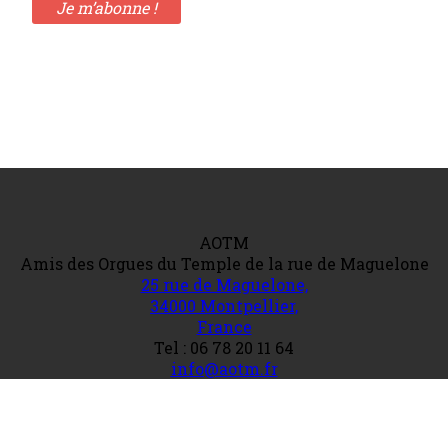
AOTM
Amis des Orgues du Temple de la rue de Maguelone
25 rue de Maguelone,
34000 Montpellier,
France
Tel : 06 78 20 11 64
info@aotm.fr