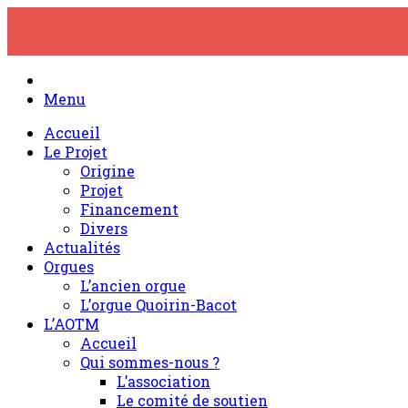
Skip
to
content
Menu
Accueil
Le Projet
Origine
Projet
Financement
Divers
Actualités
Orgues
L’ancien orgue
L’orgue Quoirin-Bacot
L’AOTM
Accueil
Qui sommes-nous ?
L’association
Le comité de soutien