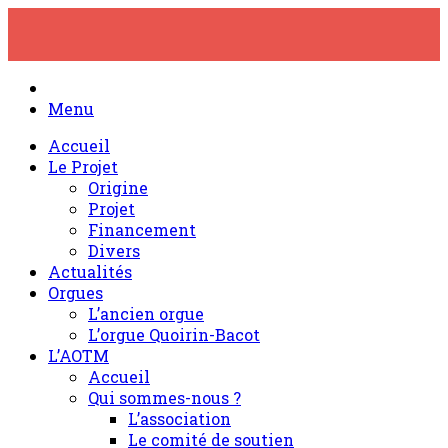
Skip
to
content
Menu
Accueil
Le Projet
Origine
Projet
Financement
Divers
Actualités
Orgues
L’ancien orgue
L’orgue Quoirin-Bacot
L’AOTM
Accueil
Qui sommes-nous ?
L’association
Le comité de soutien