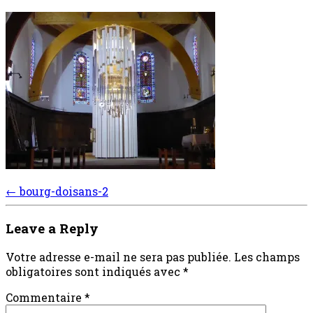
Post
←
bourg-doisans-2
navigation
Leave a Reply
Votre adresse e-mail ne sera pas publiée.
Les champs
obligatoires sont indiqués avec
*
Commentaire
*