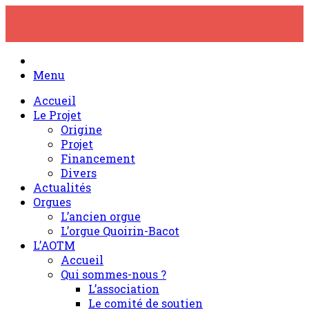
Skip
to
content
Menu
Accueil
Le Projet
Origine
Projet
Financement
Divers
Actualités
Orgues
L’ancien orgue
L’orgue Quoirin-Bacot
L’AOTM
Accueil
Qui sommes-nous ?
L’association
Le comité de soutien