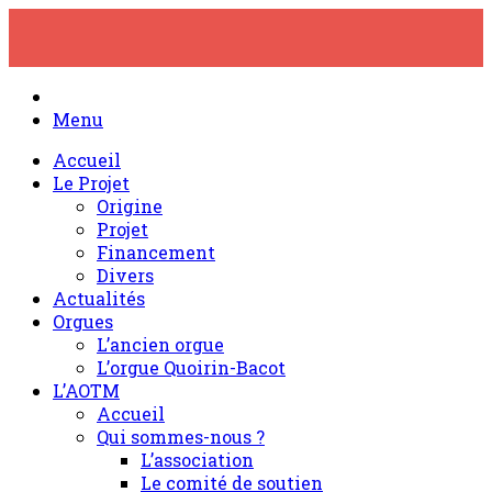
Skip
to
content
Menu
Accueil
Le Projet
Origine
Projet
Financement
Divers
Actualités
Orgues
L’ancien orgue
L’orgue Quoirin-Bacot
L’AOTM
Accueil
Qui sommes-nous ?
L’association
Le comité de soutien