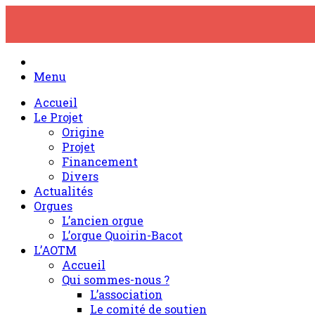
Skip
to
content
Menu
Accueil
Le Projet
Origine
Projet
Financement
Divers
Actualités
Orgues
L’ancien orgue
L’orgue Quoirin-Bacot
L’AOTM
Accueil
Qui sommes-nous ?
L’association
Le comité de soutien