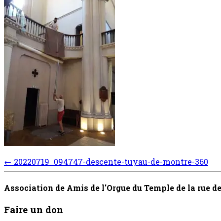
Post
←
20220719_094747-descente-tuyau-de-montre-360
navigation
Association de Amis de l'Orgue du Temple de la rue 
Faire un don