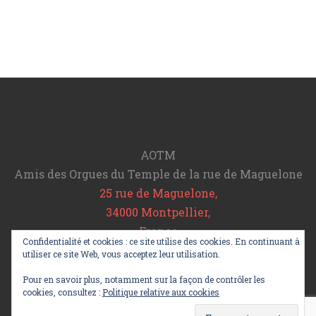
AOTM
Amis des Orgues du Temple de la rue de Maguelone
25 rue de Maguelone,
34000 Montpellier,
France
Confidentialité et cookies : ce site utilise des cookies. En continuant à
Tel : 06 78 20 11 64
utiliser ce site Web, vous acceptez leur utilisation.
info@aotm.fr
Pour en savoir plus, notamment sur la façon de contrôler les
cookies, consultez :
Politique relative aux cookies