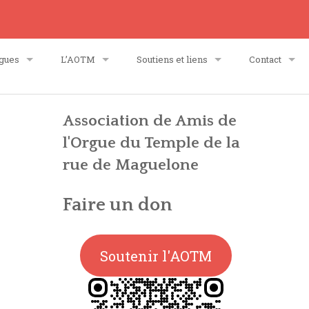
gues
L’AOTM
Soutiens et liens
Contact
ancien orgue
Accueil
Partenariat
Contact – Fin
Association de Amis de
l'Orgue du Temple de la
ssociation
orgue Quoirin-Bacot
Qui sommes-nous ?
Contact – Sec
rue de Maguelone
comité de soutien
Activités associatives
Contact – Gén
Faire un don
comité technique et artistique (CTA)
Assemblées Générales – AG
Contact – We
Soutenir l'AOTM
 statuts
Actions de l’AOTM
convention
Politique de confidentialité