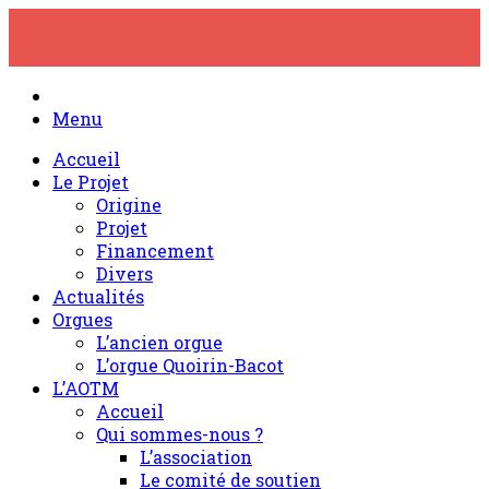
Skip
to
content
Menu
Accueil
Le Projet
Origine
Projet
Financement
Divers
Actualités
Orgues
L’ancien orgue
L’orgue Quoirin-Bacot
L’AOTM
Accueil
Qui sommes-nous ?
L’association
Le comité de soutien