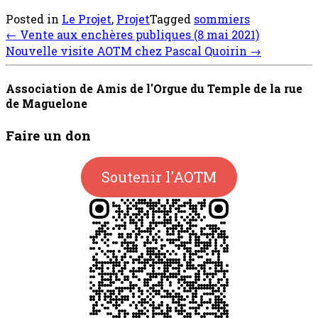
Posted in
Le Projet
,
Projet
Tagged
sommiers
Post
←
Vente aux enchères publiques (8 mai 2021)
navigation
Nouvelle visite AOTM chez Pascal Quoirin
→
Association de Amis de l'Orgue du Temple de la rue
de Maguelone
Faire un don
Soutenir l'AOTM