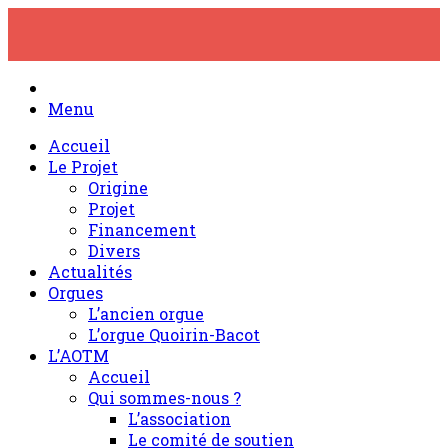
Skip
to
content
Menu
Accueil
Le Projet
Origine
Projet
Financement
Divers
Actualités
Orgues
L’ancien orgue
L’orgue Quoirin-Bacot
L’AOTM
Accueil
Qui sommes-nous ?
L’association
Le comité de soutien