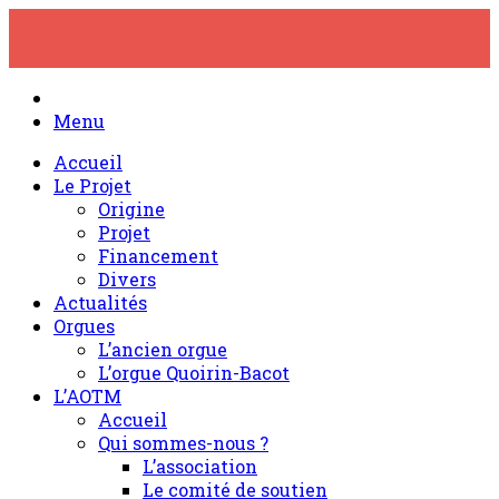
Skip
to
content
Menu
Accueil
Le Projet
Origine
Projet
Financement
Divers
Actualités
Orgues
L’ancien orgue
L’orgue Quoirin-Bacot
L’AOTM
Accueil
Qui sommes-nous ?
L’association
Le comité de soutien