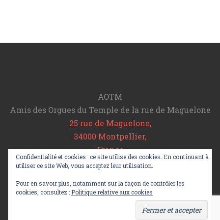
AOTM
Amis des Orgues du Temple de la rue de Maguelone
25 rue de Maguelone,
34000 Montpellier,
France
Confidentialité et cookies : ce site utilise des cookies. En continuant à
Tel : 06 78 20 11 64
utiliser ce site Web, vous acceptez leur utilisation.
info@aotm.fr
Pour en savoir plus, notamment sur la façon de contrôler les
cookies, consultez :
Politique relative aux cookies