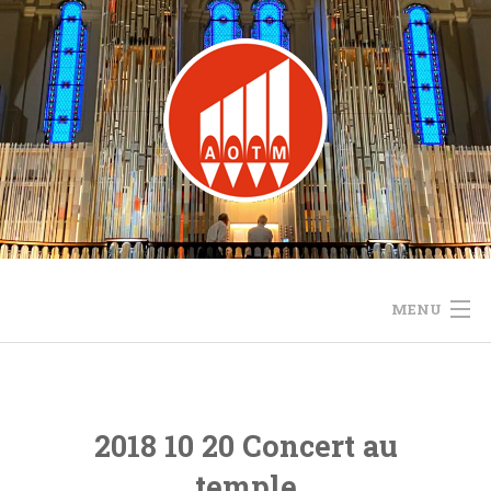
Skip
to
content
MENU
ACCUEIL
LE PROJET
2018 10 20 Concert au
temple
ACTUALITÉS