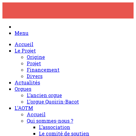
Skip
to
content
Menu
Accueil
Le Projet
Origine
Projet
Financement
Divers
Actualités
Orgues
L’ancien orgue
L’orgue Quoirin-Bacot
L’AOTM
Accueil
Qui sommes-nous ?
L’association
Le comité de soutien