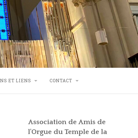
NS ET LIENS
CONTACT
RTENARIAT
CONTACT – FINANCES
CONTACT – SECRÉTARIAT
Association de Amis de
VES
CONTACT – GÉNÉRALITÉS
l'Orgue du Temple de la