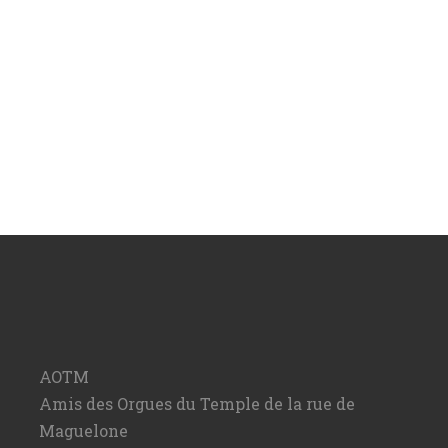
AOTM
Amis des Orgues du Temple de la rue de
Maguelone