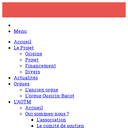
Skip
to
content
Menu
Accueil
Le Projet
Origine
Projet
Financement
Divers
Actualités
Orgues
L’ancien orgue
L’orgue Quoirin-Bacot
L’AOTM
Accueil
Qui sommes-nous ?
L’association
Le comité de soutien