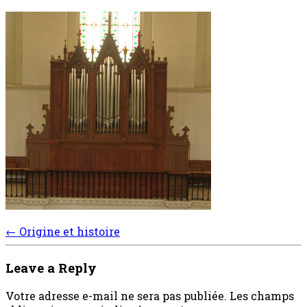
Post
←
Origine et histoire
navigation
Leave a Reply
Votre adresse e-mail ne sera pas publiée.
Les champs